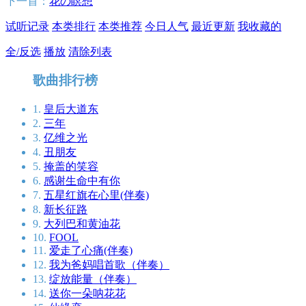
下一首：
花の瞑想
试听记录
本类排行
本类推荐
今日人气
最近更新
我收藏的
全/反选
播放
清除列表
歌曲排行榜
1.
皇后大道东
2.
三年
3.
亿维之光
4.
丑朋友
5.
掩盖的笑容
6.
感谢生命中有你
7.
五星红旗在心里(伴奏)
8.
新长征路
9.
大列巴和黄油花
10.
FOOL
11.
爱走了心痛(伴奏)
12.
我为爸妈唱首歌（伴奏）
13.
绽放能量（伴奏）
14.
送你一朵呐花花