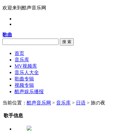
欢迎来到酷声音乐网
歌曲
搜 索
首页
音乐库
MV视频库
音乐人大全
歌曲专辑
视频专辑
酷声娱乐播报
当前位置：
酷声音乐网
>
音乐库
>
日语
> 旅の夜
歌手信息