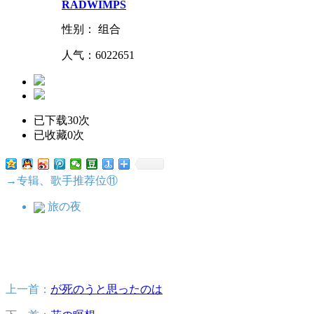
RADWIMPS
性别： 组合
人气：
6022651
已下载30次
已收藏0次
→专辑、歌手推荐位⑪
旅の夜
上一首：
が死のうと思ったのは