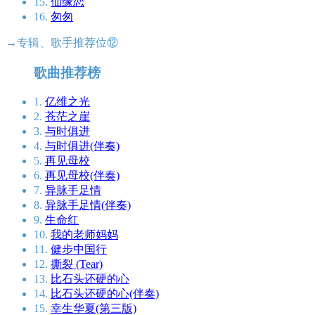
15.
仙缘恋
16.
匆匆
→专辑、歌手推荐位⑫
歌曲推荐榜
1.
亿维之光
2.
苍茫之崖
3.
与时俱进
4.
与时俱进(伴奏)
5.
再见母校
6.
再见母校(伴奏)
7.
异脉手足情
8.
异脉手足情(伴奏)
9.
生命红
10.
我的老师妈妈
11.
健步中国行
12.
撕裂 (Tear)
13.
比石头还硬的心
14.
比石头还硬的心(伴奏)
15.
幸生华夏(第三版)