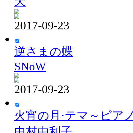
天
2017-09-23
逆さまの蝶
SNoW
2017-09-23
火宵の月·テマ～ピア
中村由利子