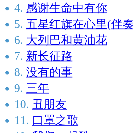
4.
感谢生命中有你
5.
五星红旗在心里(伴奏
6.
大列巴和黄油花
7.
新长征路
8.
没有的事
9.
三年
10.
丑朋友
11.
口罩之歌