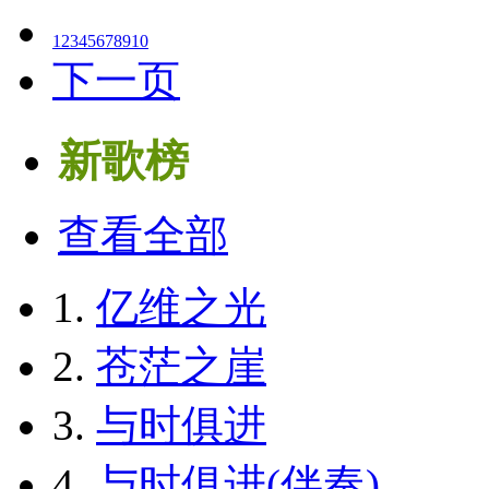
1
2
3
4
5
6
7
8
9
10
下一页
新歌榜
查看全部
1.
亿维之光
2.
苍茫之崖
3.
与时俱进
4.
与时俱进(伴奏)