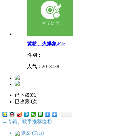
黄榕、火爆象.Ele
性别：
人气：
2018738
已下载0次
已收藏0次
→专辑、歌手推荐位⑪
撕裂 (Tear)