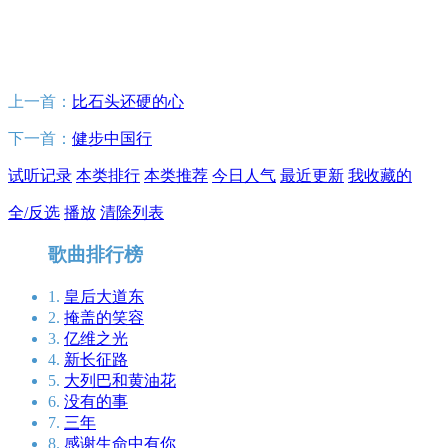
上一首：
比石头还硬的心
下一首：
健步中国行
试听记录
本类排行
本类推荐
今日人气
最近更新
我收藏的
全/反选
播放
清除列表
歌曲排行榜
1.
皇后大道东
2.
掩盖的笑容
3.
亿维之光
4.
新长征路
5.
大列巴和黄油花
6.
没有的事
7.
三年
8.
感谢生命中有你