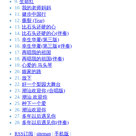
9.
生命红
10.
我的老师妈妈
11.
健步中国行
12.
撕裂 (Tear)
13.
比石头还硬的心
14.
比石头还硬的心(伴奏)
15.
幸生华夏(第三版)
16.
幸生华夏(第三版)(伴奏)
17.
再唱我的祖国
18.
再唱我的祖国(伴奏)
19.
心爱的 马头琴
20.
娘家的路
21.
放下
22.
好一个梨园大舞台
23.
潮汕欢迎你 (合唱版)
24.
潮汕 欢迎你
25.
种下一个爱
26.
潮汕欢迎你
27.
多年以后遇见你
28.
多年以后遇见你(伴奏)
RSS订阅
|
sitemap
|
手机版
|