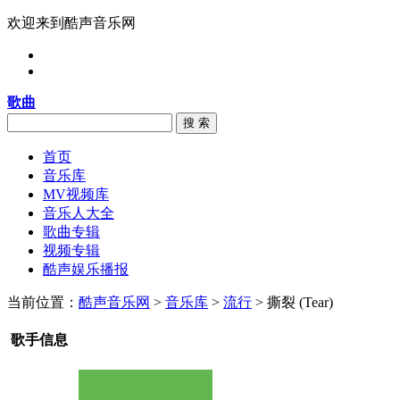
欢迎来到酷声音乐网
歌曲
搜 索
首页
音乐库
MV视频库
音乐人大全
歌曲专辑
视频专辑
酷声娱乐播报
当前位置：
酷声音乐网
>
音乐库
>
流行
> 撕裂 (Tear)
歌手信息