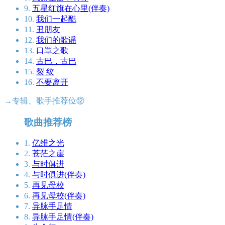
9.
五星红旗在心里(伴奏)
10.
我们一起酷
11.
丑朋友
12.
我们的歌谣
13.
口罩之歌
14.
古巴，古巴
15.
裂 纹
16.
不要离开
→专辑、歌手推荐位⑫
歌曲推荐榜
1.
亿维之光
2.
苍茫之崖
3.
与时俱进
4.
与时俱进(伴奏)
5.
再见母校
6.
再见母校(伴奏)
7.
异脉手足情
8.
异脉手足情(伴奏)