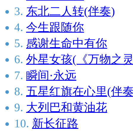
3.
东北二人转(伴奏)
4.
今生跟随你
5.
感谢生命中有你
6.
外星女孩(《万物之灵
7.
瞬间·永远
8.
五星红旗在心里(伴奏
9.
大列巴和黄油花
10.
新长征路