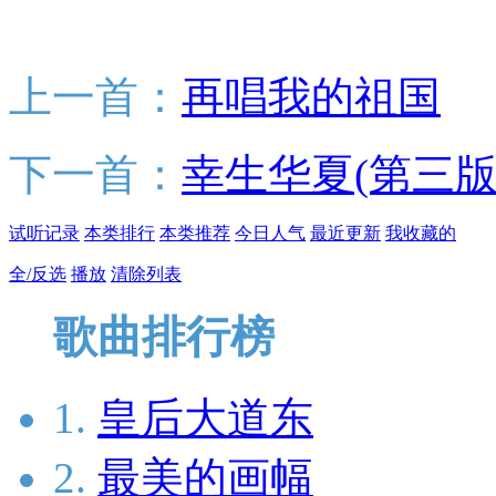
上一首：
再唱我的祖国
下一首：
幸生华夏(第三版
试听记录
本类排行
本类推荐
今日人气
最近更新
我收藏的
全/反选
播放
清除列表
歌曲排行榜
1.
皇后大道东
2.
最美的画幅