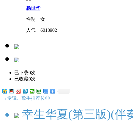
杨世华
性别：女
人气：
6018902
已下载0次
已收藏0次
→专辑、歌手推荐位⑪
幸生华夏(第三版)(伴奏