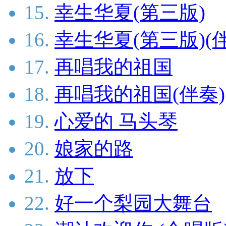
15.
幸生华夏(第三版)
16.
幸生华夏(第三版)(
17.
再唱我的祖国
18.
再唱我的祖国(伴奏)
19.
心爱的 马头琴
20.
娘家的路
21.
放下
22.
好一个梨园大舞台