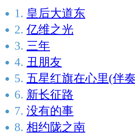
1.
皇后大道东
2.
亿维之光
3.
三年
4.
丑朋友
5.
五星红旗在心里(伴奏
6.
新长征路
7.
没有的事
8.
相约陇之南