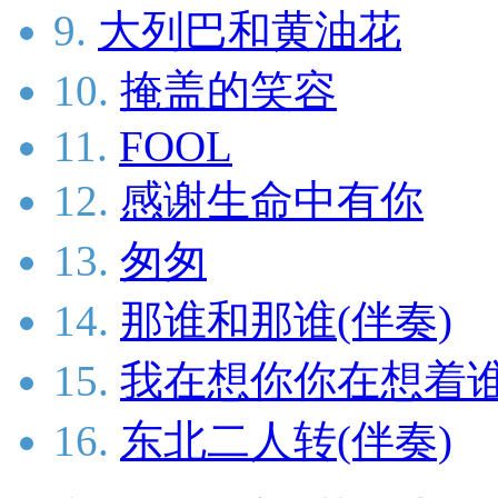
9.
大列巴和黄油花
10.
掩盖的笑容
11.
FOOL
12.
感谢生命中有你
13.
匆匆
14.
那谁和那谁(伴奏)
15.
我在想你你在想着谁
16.
东北二人转(伴奏)