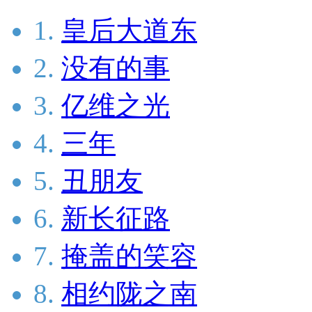
1.
皇后大道东
2.
没有的事
3.
亿维之光
4.
三年
5.
丑朋友
6.
新长征路
7.
掩盖的笑容
8.
相约陇之南