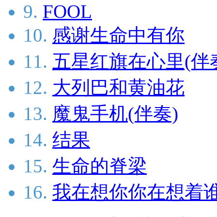
9.
FOOL
10.
感谢生命中有你
11.
五星红旗在心里(伴
12.
大列巴和黄油花
13.
魔鬼手机(伴奏)
14.
结果
15.
生命的脊梁
16.
我在想你你在想着谁