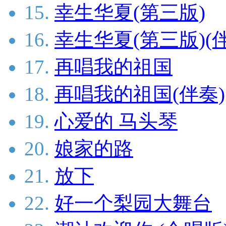
15.
幸生华夏(第三版)
16.
幸生华夏(第三版)(
17.
再唱我的祖国
18.
再唱我的祖国(伴奏)
19.
心爱的 马头琴
20.
娘家的路
21.
放下
22.
好一个梨园大舞台