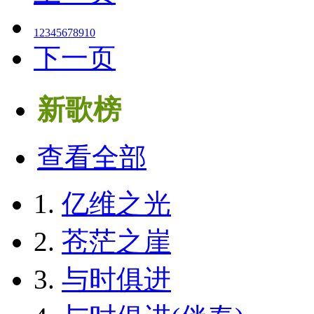
1
2
3
4
5
6
7
8
9
10
下一页
新歌榜
查看全部
1.
亿维之光
2.
苍茫之崖
3.
与时俱进