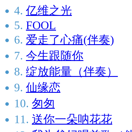
4.
亿维之光
5.
FOOL
6.
爱走了心痛(伴奏)
7.
今生跟随你
8.
绽放能量（伴奏）
9.
仙缘恋
10.
匆匆
11.
送你一朵呐花花