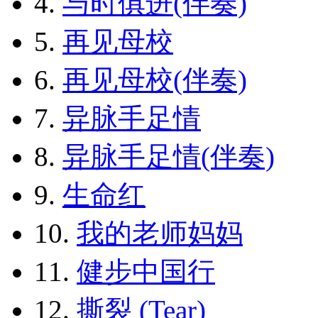
4.
与时俱进(伴奏)
5.
再见母校
6.
再见母校(伴奏)
7.
异脉手足情
8.
异脉手足情(伴奏)
9.
生命红
10.
我的老师妈妈
11.
健步中国行
12.
撕裂 (Tear)