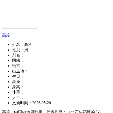
高冷
姓名：
高冷
性别：
男
别名：
国籍：
语言：
出生地：
生日：
星座：
身高：
体重：
人气：
更新时间：
2026-05-20
高冷，中国内地男歌手，代表作品：《比石头还硬的心》。