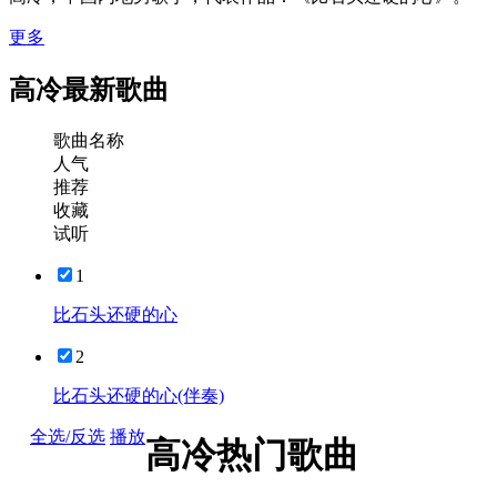
更多
高冷最新歌曲
歌曲名称
人气
推荐
收藏
试听
1
比石头还硬的心
2
比石头还硬的心(伴奏)
全选/反选
播放
高冷热门歌曲